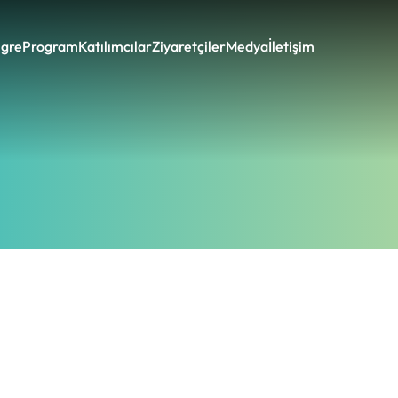
gre
Program
Katılımcılar
Ziyaretçiler
Medya
İletişim