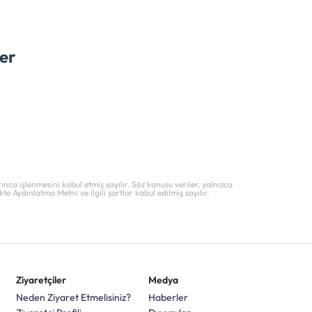
er
nca işlenmesini kabul etmiş sayılır. Söz konusu veriler, yalnızca
e Aydınlatma Metni ve ilgili şartlar kabul edilmiş sayılır.
Ziyaretçiler
Medya
Neden Ziyaret Etmelisiniz?
Haberler