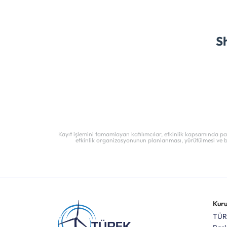
S
Kayıt işlemini tamamlayan katılımcılar, etkinlik kapsamında payl
etkinlik organizasyonunun planlanması, yürütülmesi ve bilg
Kur
TÜR