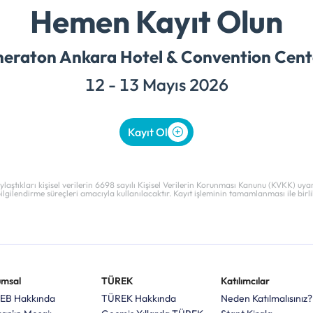
Hemen Kayıt Olun
heraton Ankara Hotel & Convention Cent
12 - 13 Mayıs 2026
Kayıt Ol
aştıkları kişisel verilerin 6698 sayılı Kişisel Verilerin Korunması Kanunu (KVKK) uyarı
ilendirme süreçleri amacıyla kullanılacaktır. Kayıt işleminin tamamlanması ile birlikt
umsal
TÜREK
Katılımcılar
EB Hakkında
TÜREK Hakkında
Neden Katılmalısınız?